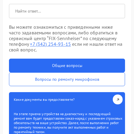
Вы можете ознакомиться с приведенными ниже
часто задаваемыми вопросами, либо обратиться в
сервисный центр “FIX-Sennheiser” по следующему
телефону
+7 (342) 254-93-15
если не нашли ответ на
свой вопрос.
Общие вопросы
Вопросы по ремонту микрофонов
Какие документы вы предоставляете?
На этапе приема устройства на диагностику и последующий
ремонт вам будет предоставлен заказ-наряд с указанием страховых
обязательств на ваше устройство. Далее, после выполнения работ
по ремонту техники, вы получите акт выполненных работ и
гарантийный талон.