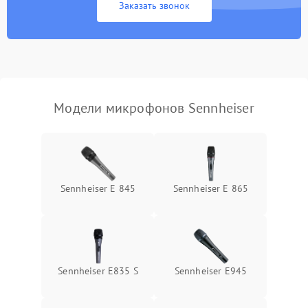
Заказать звонок
Неисправность модуля
Bluetooth (для
1500 ₽
Подробнее →
беспроводных
микрофонов)
Поломка звукоснимателя
(для петличных
1000 ₽
Подробнее →
Модели микрофонов Sennheiser
микрофонов)
Sennheiser E 845
Sennheiser E 865
Sennheiser E835 S
Sennheiser E945