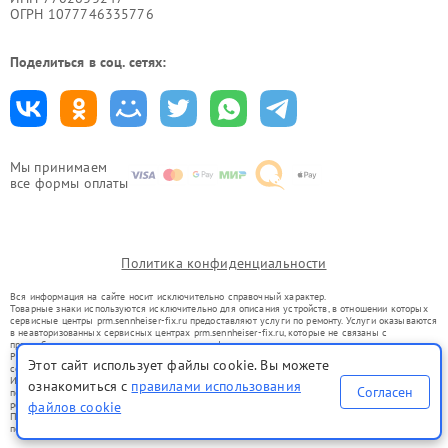
ОГРН 1077746335776
Поделиться в соц. сетях:
Мы принимаем
все формы оплаты
Политика конфиденциальности
Вся информация на сайте носит исключительно справочный характер.
Товарные знаки используются исключительно для описания устройств, в отношении которых
сервисные центры prm.sennheiser-fix.ru предоставляют услуги по ремонту. Услуги оказываются
в неавторизованных сервисных центрах prm.sennheiser-fix.ru, которые не связаны с
правообладателями товарных знаков или их официальными представителями.
Ремонт осуществляется для устройств, уже введенных в гражданский оборот в соответствии
Этот сайт использует файлы cookie. Вы можете
со статьей 1487 ГК РФ.
Использование товарных знаков не преследует цели индивидуализации услуг или введения
ознакомиться с
правилами использования
Согласен
потребителей в заблуждение, а служит для информирования о предоставляемых услугах по
ремонту техники указанных брендов.
файлов cookie
Представленная на сайте информация не является публичной офертой, определяемой
положениями Статьи 437(2) Гражданского кодекса РФ