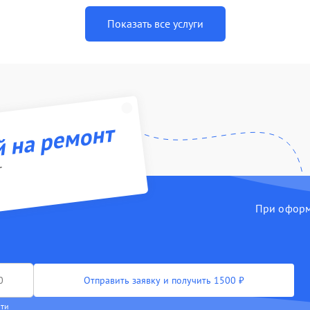
Показать все услуги
й на ремонт
r
При оформл
Отправить заявку и получить 1500 ₽
сти