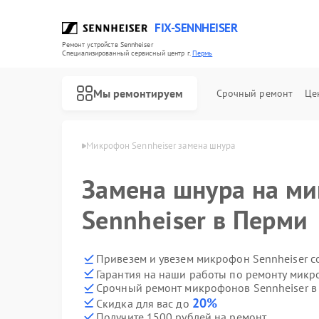
FIX-SENNHEISER
Ремонт устройств Sennheiser
Специализированный cервисный центр г.
Пермь
Мы ремонтируем
Срочный ремонт
Це
Sennheiser в Перми
Микрофон Sennheiser замена шнура
Замена шнура на м
Ремонт наушников Sennheiser
Ремонт саундбаров Sennheiser
Sennheiser в Перми
Привезем и увезем микрофон Sennheiser с
Гарантия на наши работы по ремонту микр
Срочный ремонт микрофонов Sennheiser в 
20%
Скидка для вас до
Получите 1500 рублей на ремонт