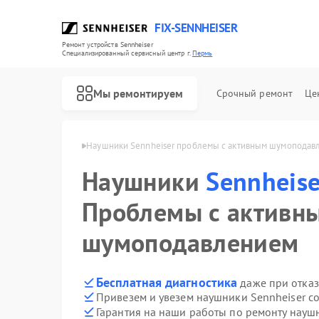
FIX-SENNHEISER
Ремонт устройств Sennheiser
Специализированный cервисный центр г.
Пермь
Мы ремонтируем
Срочный ремонт
Це
 Sennheiser в Перми
Наушники Sennheiser проблемы с активным шумоподав
Наушники
Sennheise
Ремонт саундбаров Sennheiser
Ремонт микрофонов Sennheiser
Проблемы с активн
шумоподавлением
Бесплатная диагностика
даже при отказ
Привезем и увезем наушники Sennheiser с
Гарантия на наши работы по ремонту науш