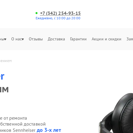
+7 (342) 254-93-15
Ежедневно, с 10:00 до 20:00
ны
О нас
Отзывы
Доставка
Гарантии
Акции и скидки
Зая
лением
r
ым
е от ремонта
обственной доставкой
до 3-х лет
ников Sennheiser