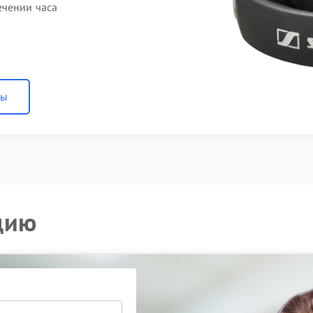
ечении часа
ны
цию