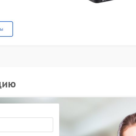
ны
цию