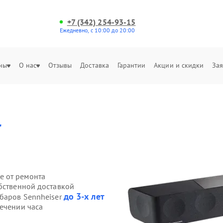
+7 (342) 254-93-15
Ежедневно, с 10:00 до 20:00
ны
О нас
Отзывы
Доставка
Гарантии
Акции и скидки
Зая
r
е от ремонта
обственной доставкой
до 3-х лет
дбаров Sennheiser
течении часа