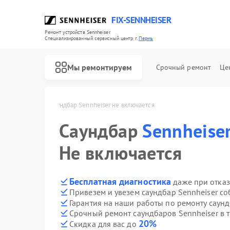
FIX-SENNHEISER
Ремонт устройств Sennheiser
Специализированный cервисный центр г.
Пермь
Мы ремонтируем
Срочный ремонт
Це
nheiser в Перми
Саундбар Sennheiser не включается
Саундбар
Sennheise
Ремонт наушников Sennheiser
Ремонт микрофонов Sennheiser
Не включается
Бесплатная диагностика
даже при отказ
Привезем и увезем саундбар Sennheiser с
Гарантия на наши работы по ремонту саун
Срочный ремонт саундбаров Sennheiser в 
20%
Скидка для вас до