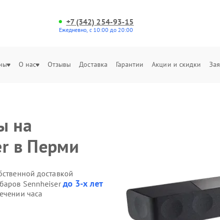
+7 (342) 254-93-15
Ежедневно, с 10:00 до 20:00
ны
О нас
Отзывы
Доставка
Гарантии
Акции и скидки
Зая
ы на
er в Перми
обственной доставкой
до 3-х лет
дбаров Sennheiser
течении часа