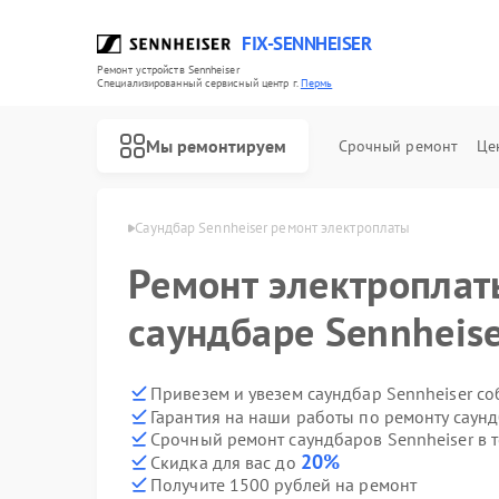
FIX-SENNHEISER
Ремонт устройств Sennheiser
Специализированный cервисный центр г.
Пермь
Мы ремонтируем
Срочный ремонт
Це
 Sennheiser в Перми
Саундбар Sennheiser ремонт электроплаты
Ремонт электроплат
Ремонт наушников Sennheiser
Ремонт микрофонов Sennheiser
саундбаре Sennheis
Привезем и увезем саундбар Sennheiser с
Гарантия на наши работы по ремонту саун
Срочный ремонт саундбаров Sennheiser в 
20%
Скидка для вас до
Получите 1500 рублей на ремонт