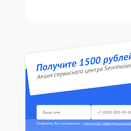
Получите 1500 рубле
Акция сервисного центра Sennheise
Отправляя, Вы соглашаетесь с
политикой конфиденциально