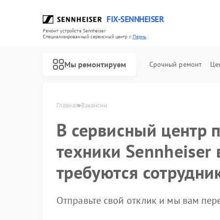
FIX-SENNHEISER
Ремонт устройств Sennheiser
Специализированный cервисный центр г.
Пермь
Мы ремонтируем
Срочный ремонт
Це
Главная
Вакансии
В сервисный центр 
техники Sennheiser
Ремонт наушников Sennheiser
Ремонт саундбаров Sennheiser
Ремонт микрофонов Sennheiser
требуются сотрудни
Отправьте свой отклик и мы вам пе